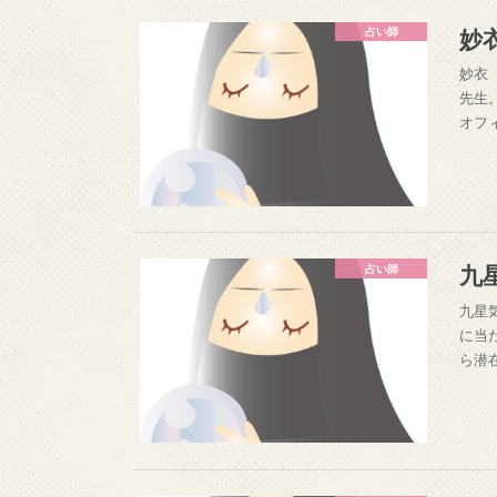
妙
占い師
妙衣（た
先生
オフ
九
占い師
九星気
に当
ら潜