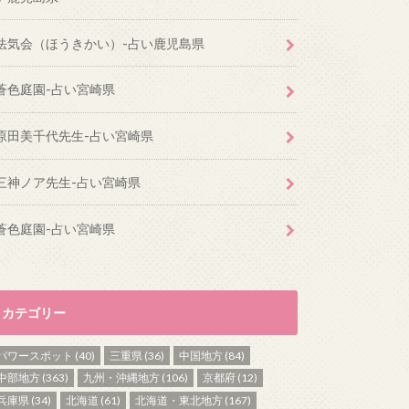
法気会（ほうきかい）-占い鹿児島県
蒼色庭園-占い宮崎県
原田美千代先生-占い宮崎県
三神ノア先生-占い宮崎県
蒼色庭園-占い宮崎県
カテゴリー
パワースポット
(40)
三重県
(36)
中国地方
(84)
中部地方
(363)
九州・沖縄地方
(106)
京都府
(12)
兵庫県
(34)
北海道
(61)
北海道・東北地方
(167)