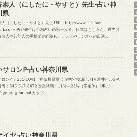
谷泰人（にしたに・やすと）先生-占い神
川県
人（にしたに・やすと）先生 URL：http://www.nishitani-
york.com/ 西谷先生は手相占いの第一人者。日本はもちろん、世界各
有名人や芸能人の手相鑑定経験も。テレビやラジオへの出演…
いサロンP-占い神奈川県
ロンP 〒231-0041 神奈川県横浜市中区吉田町3-14 新井ビル3-A
号：045-517-8472 営業時間：11時～23時（不定休） URL：
//r.goope.jp/uranai カップ…
テイヤ-占い神奈川県