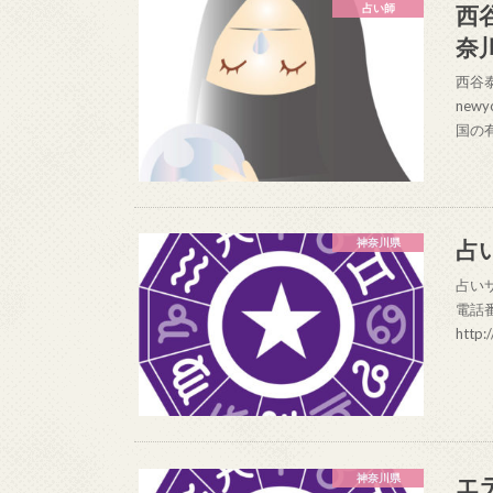
西
占い師
奈
西谷泰
new
国の
占
神奈川県
占いサ
電話番
http:
エ
神奈川県