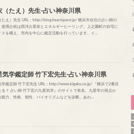
衣（たえ）先生-占い神奈川県
え）先生 URL：http://blog.heartquest.jp/ 横浜市在住の占い師の
。使用占術は西洋占星術とエネルギーヒーリング。上之園町の自宅に
ィスを構え、市内を中心に鑑定活動を行っています。イ…
星気学鑑定師 竹下宏先生-占い神奈川県
学鑑定師 竹下宏先生 URL：http://www.kigaku.co.jp/ 『横浜で2番目
たる？ 占い師 竹下宏の九星気学』のサイトで有名。九星学の視点か
在能力、性格、相性、バイオリズムなどを診断。あわ…