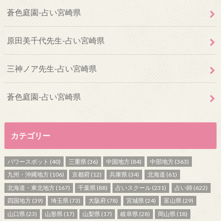
蒼色庭園-占い宮崎県
原田美千代先生-占い宮崎県
三神ノア先生-占い宮崎県
蒼色庭園-占い宮崎県
カテゴリー
パワースポット
(40)
三重県
(36)
中国地方
(84)
中部地方
(363)
九州・沖縄地方
(106)
京都府
(12)
兵庫県
(34)
北海道
(61)
北海道・東北地方
(167)
千葉県
(88)
占いスクール
(231)
占い師
(622)
四国地方
(39)
埼玉県
(73)
大阪府
(78)
宮城県
(24)
富山県
(29)
山口県
(23)
山形県
(17)
山梨県
(17)
岐阜県
(28)
岡山県
(18)