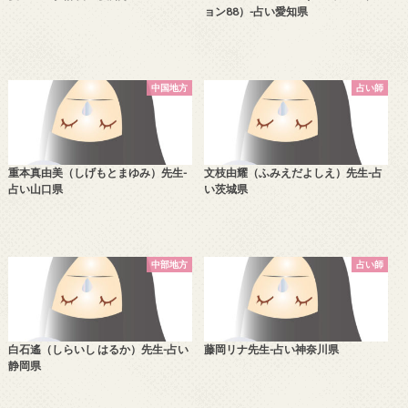
ョン88）-占い愛知県
中国地方
占い師
重本真由美（しげもとまゆみ）先生-
文枝由耀（ふみえだよしえ）先生-占
占い山口県
い茨城県
中部地方
占い師
白石遙（しらいし はるか）先生-占い
藤岡リナ先生-占い神奈川県
静岡県