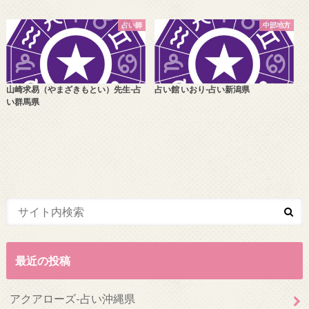
占い師
中部地方
山崎求易（やまざきもとい）先生-占
占い館 いおり-占い新潟県
い群馬県
最近の投稿
アクアローズ-占い沖縄県