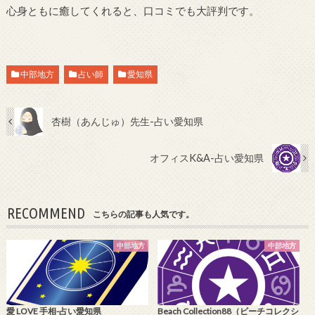
心身ともに癒してくれると、口コミでも大評判です。
中部地方
占い師
愛知県
杏樹（あんじゅ）先生-占い愛知県
オフィスK&A-占い愛知県
RECOMMEND
こちらの記事も人気です。
中部地方
中部地方
愛 LOVE 手相-占い愛知県
Beach Collection88（ビーチコレクシ