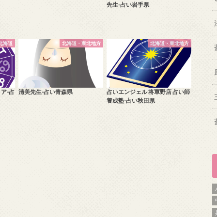
先生-占い岩手県
北海道
北海道・東北地方
北海道・東北地方
ア-占
清美先生-占い青森県
占いエンジェル 将軍野店 占い師
養成塾-占い秋田県