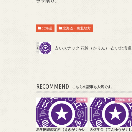
ラザ隣り。
北海道
北海道・東北地方
占いスナック 花鈴（かりん）-占い北海道
RECOMMEND
こちらの記事も人気です。
北海道
北海道・東
易学開運鑑定所（えきがくかい
天佑学舎（てんゆうがくし