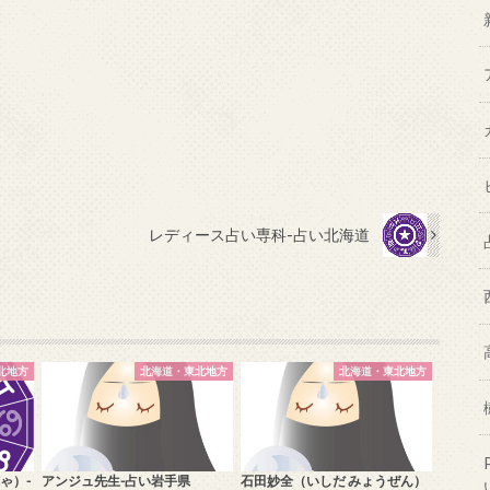
レディース占い専科-占い北海道
北地方
北海道・東北地方
北海道・東北地方
ゃ）-
アンジュ先生-占い岩手県
石田妙全（いしだ みょうぜん）