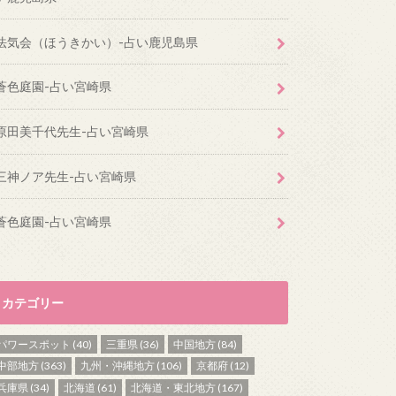
法気会（ほうきかい）-占い鹿児島県
蒼色庭園-占い宮崎県
原田美千代先生-占い宮崎県
三神ノア先生-占い宮崎県
蒼色庭園-占い宮崎県
カテゴリー
パワースポット
(40)
三重県
(36)
中国地方
(84)
中部地方
(363)
九州・沖縄地方
(106)
京都府
(12)
兵庫県
(34)
北海道
(61)
北海道・東北地方
(167)