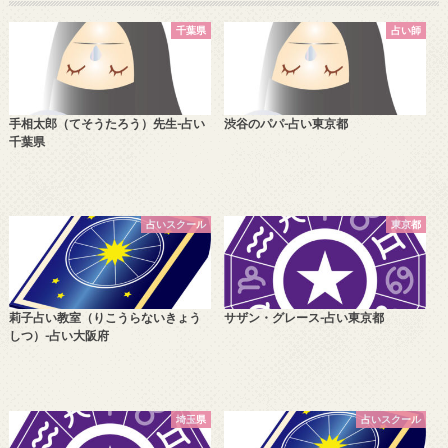
千葉県
占い師
手相太郎（てそうたろう）先生-占い
渋谷のパパ-占い東京都
千葉県
占いスクール
東京都
莉子占い教室（りこうらないきょう
サザン・グレース-占い東京都
しつ）-占い大阪府
埼玉県
占いスクール