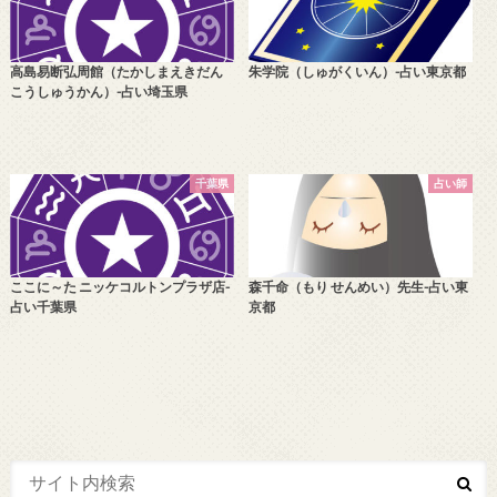
高島易断弘周館（たかしまえきだん
朱学院（しゅがくいん）-占い東京都
こうしゅうかん）-占い埼玉県
千葉県
占い師
ここに～た ニッケコルトンプラザ店-
森千命（もり せんめい）先生-占い東
占い千葉県
京都