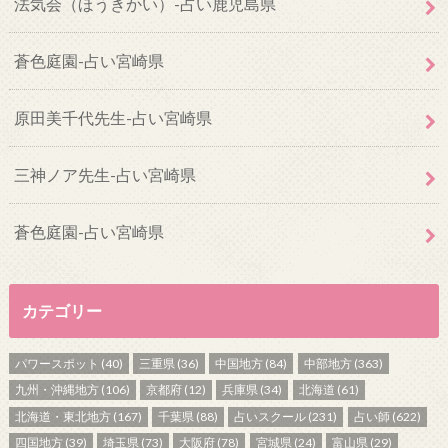
法気会（ほうきかい）-占い鹿児島県
蒼色庭園-占い宮崎県
原田美千代先生-占い宮崎県
三神ノア先生-占い宮崎県
蒼色庭園-占い宮崎県
カテゴリー
パワースポット
(40)
三重県
(36)
中国地方
(84)
中部地方
(363)
九州・沖縄地方
(106)
京都府
(12)
兵庫県
(34)
北海道
(61)
北海道・東北地方
(167)
千葉県
(88)
占いスクール
(231)
占い師
(622)
四国地方
(39)
埼玉県
(73)
大阪府
(78)
宮城県
(24)
富山県
(29)