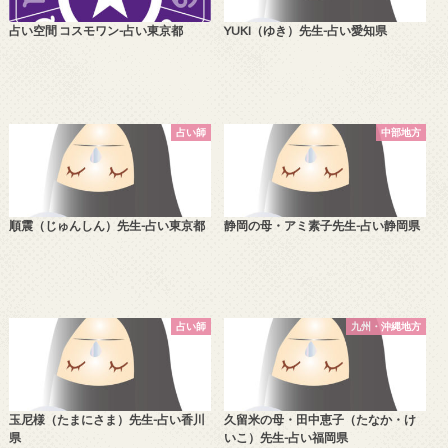
占い空間 コスモワン-占い東京都
YUKI（ゆき）先生-占い愛知県
占い師
中部地方
順震（じゅんしん）先生-占い東京都
静岡の母・アミ素子先生-占い静岡県
占い師
九州・沖縄地方
玉尼様（たまにさま）先生-占い香川
久留米の母・田中恵子（たなか・け
県
いこ）先生-占い福岡県