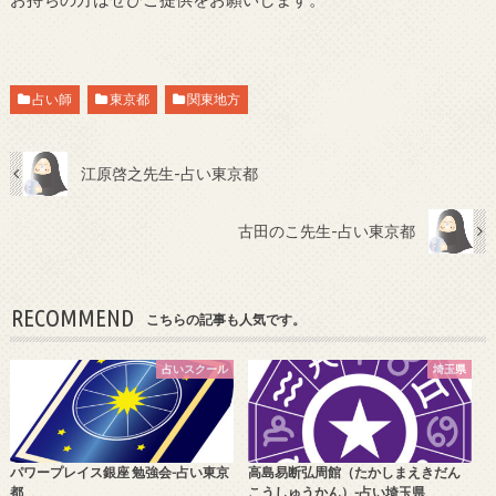
占い師
東京都
関東地方
江原啓之先生-占い東京都
古田のこ先生-占い東京都
RECOMMEND
こちらの記事も人気です。
占いスクール
埼玉県
パワープレイス銀座 勉強会-占い東京
高島易断弘周館（たかしまえきだん
都
こうしゅうかん）-占い埼玉県