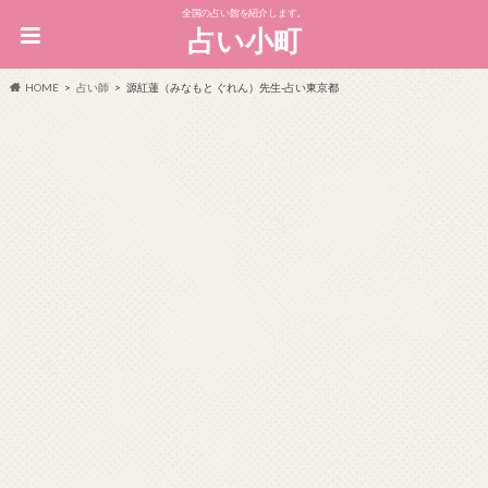
全国の占い館を紹介します。
占い小町
HOME
占い師
源紅蓮（みなもと ぐれん）先生-占い東京都