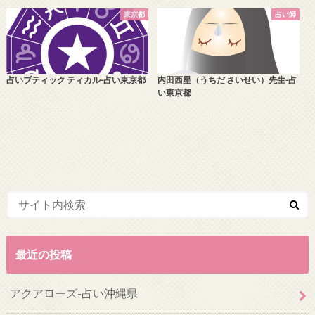
東京都
占い師
占いブティック ティカル-占い東京都
内田西星（うちだ さいせい）先生-占
い東京都
最近の投稿
アクアローズ-占い沖縄県