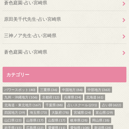
蒼色庭園-占い宮崎県
原田美千代先生-占い宮崎県
三神ノア先生-占い宮崎県
蒼色庭園-占い宮崎県
カテゴリー
パワースポット
(40)
三重県
(36)
中国地方
(84)
中部地方
(363)
九州・沖縄地方
(106)
京都府
(12)
兵庫県
(34)
北海道
(61)
北海道・東北地方
(167)
千葉県
(88)
占いスクール
(231)
占い師
(622)
四国地方
(39)
埼玉県
(73)
大阪府
(78)
宮城県
(24)
富山県
(29)
山口県
(23)
山形県
(17)
山梨県
(17)
岐阜県
(28)
岡山県
(18)
岩手県
(15)
広島県
(22)
愛媛県
(11)
愛知県
(108)
新潟県
(28)