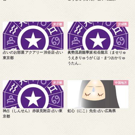
東京都
茨城県
占いのお部屋 アクアリー 渋谷店-占い
眞勢流易龍學派 松岳龍旦（ませりゅ
東京都
うえきりゅうがくは・まつおかりゅ
うたん…
東京都
中国地方
神占（しんせん） 赤坂見附店-占い東
虹心（にこ）先生-占い広島県
京都