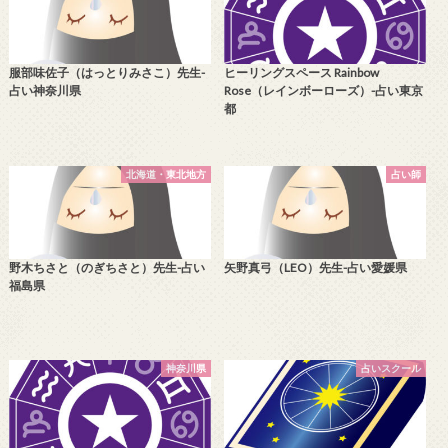
服部味佐子（はっとりみさこ）先生-
ヒーリングスペース Rainbow
占い神奈川県
Rose（レインボーローズ）-占い東京
都
北海道・東北地方
占い師
野木ちさと（のぎちさと）先生-占い
矢野真弓（LEO）先生-占い愛媛県
福島県
神奈川県
占いスクール