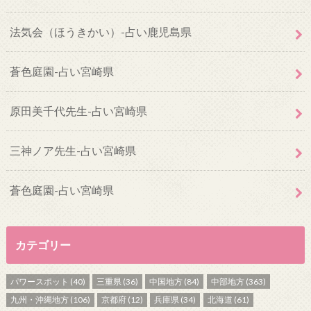
法気会（ほうきかい）-占い鹿児島県
蒼色庭園-占い宮崎県
原田美千代先生-占い宮崎県
三神ノア先生-占い宮崎県
蒼色庭園-占い宮崎県
カテゴリー
パワースポット
(40)
三重県
(36)
中国地方
(84)
中部地方
(363)
九州・沖縄地方
(106)
京都府
(12)
兵庫県
(34)
北海道
(61)