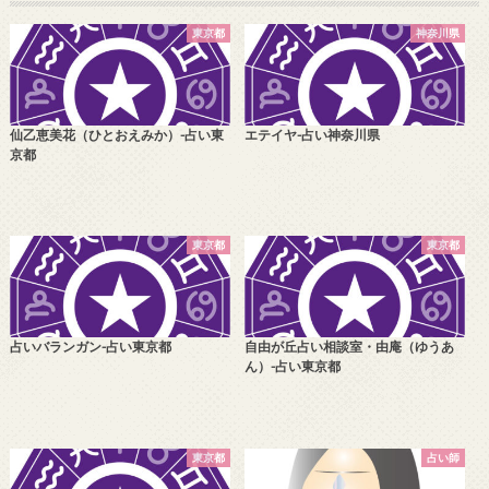
東京都
神奈川県
仙乙恵美花（ひとおえみか）-占い東
エテイヤ-占い神奈川県
京都
東京都
東京都
占いバランガン-占い東京都
自由が丘占い相談室・由庵（ゆうあ
ん）-占い東京都
東京都
占い師