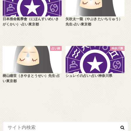
日本推命氣學會（にほんすいめいき
矢吹太一龍（やぶき たいちりゅう）
がくかい）-占い東京都
先生-占い東京都
占い師
神奈川県
樹山瞳世（きやまとうせい）先生-占
シュレイの占い-占い神奈川県
い東京都