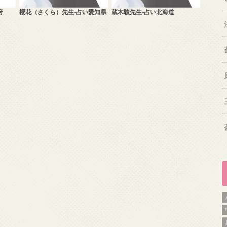
府
櫻花（さくら）先生-占い愛知県
蔵木駿先生-占い北海道