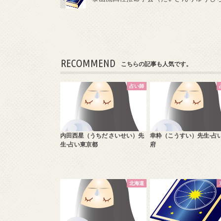
RECOMMEND
こちらの記事も人気です。
占い師
内田西星（うちだ さいせい）先
幸粋（こうすい）先生-占
生-占い東京都
府
北海道