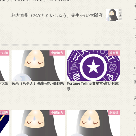
緒方泰州（おがたたいしゅう）先生-占い大阪府
占い師
中部地方
兵庫県
い大阪
智泉（ちせん）先生-占い長野県
Fortune Telling 貴星堂-占い兵庫
県
京都府
中部地方
北海道