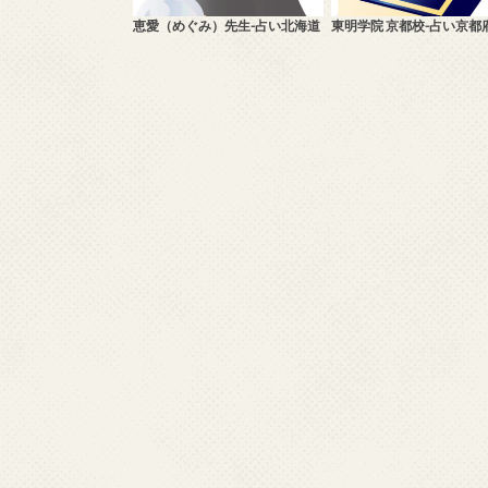
恵愛（めぐみ）先生-占い北海道
東明学院 京都校-占い京都