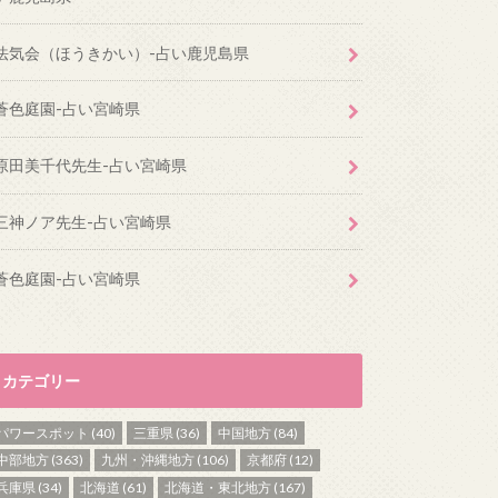
法気会（ほうきかい）-占い鹿児島県
蒼色庭園-占い宮崎県
原田美千代先生-占い宮崎県
三神ノア先生-占い宮崎県
蒼色庭園-占い宮崎県
カテゴリー
パワースポット
(40)
三重県
(36)
中国地方
(84)
中部地方
(363)
九州・沖縄地方
(106)
京都府
(12)
兵庫県
(34)
北海道
(61)
北海道・東北地方
(167)