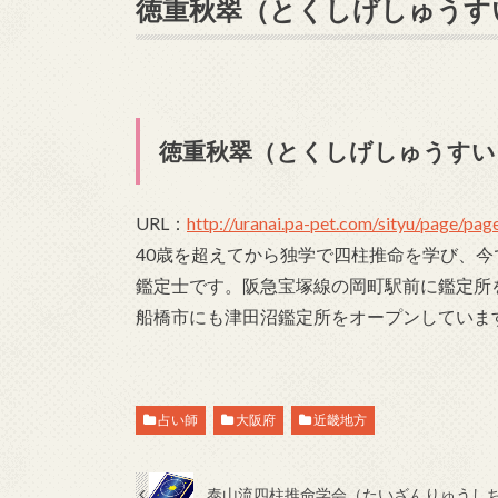
徳重秋翠（とくしげしゅうす
徳重秋翠（とくしげしゅうすい
URL：
http://uranai.pa-pet.com/sityu/page/pa
40歳を超えてから独学で四柱推命を学び、
鑑定士です。阪急宝塚線の岡町駅前に鑑定所
船橋市にも津田沼鑑定所をオープンしていま
占い師
大阪府
近畿地方
泰山流四柱推命学会（たいざんりゅうしち