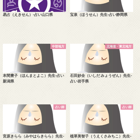
易占（えきせん）-占い山口県
宝泉（ほうせん）先生-占い静岡県
中部地方
北海道・東北地方
本間豊子（ほんまとよこ）先生-占い
石田妙全（いしだ みょうぜん）先生-
新潟県
占い岩手県
占い師
占い師
宮原きらら（みやはらきらら）先生-
植草美智子（うえくさみちこ）先生-