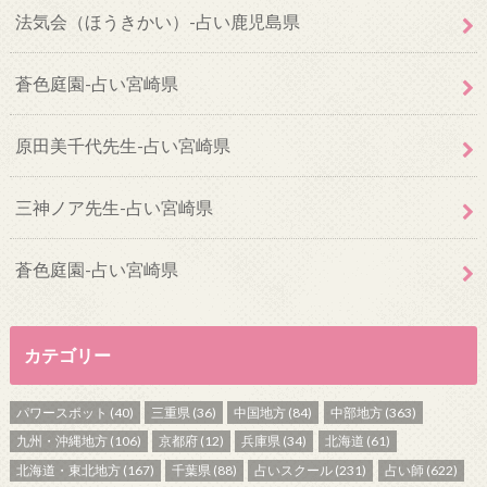
法気会（ほうきかい）-占い鹿児島県
蒼色庭園-占い宮崎県
原田美千代先生-占い宮崎県
三神ノア先生-占い宮崎県
蒼色庭園-占い宮崎県
カテゴリー
パワースポット
(40)
三重県
(36)
中国地方
(84)
中部地方
(363)
九州・沖縄地方
(106)
京都府
(12)
兵庫県
(34)
北海道
(61)
北海道・東北地方
(167)
千葉県
(88)
占いスクール
(231)
占い師
(622)